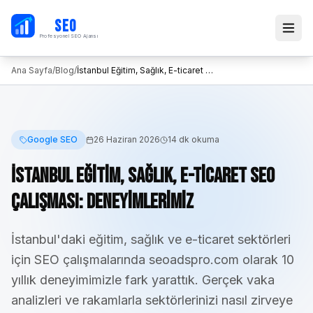
PB
SEO
Profesyonel SEO Ajansı
Ana Sayfa
/
Blog
/
İstanbul Eğitim, Sağlık, E-ticaret SEO Çalışması: Deneyimlerimiz
Google SEO
26 Haziran 2026
14 dk
okuma
İstanbul Eğitim, Sağlık, E-ticaret SEO
Çalışması: Deneyimlerimiz
İstanbul'daki eğitim, sağlık ve e-ticaret sektörleri
için SEO çalışmalarında seoadspro.com olarak 10
yıllık deneyimimizle fark yarattık. Gerçek vaka
analizleri ve rakamlarla sektörlerinizi nasıl zirveye