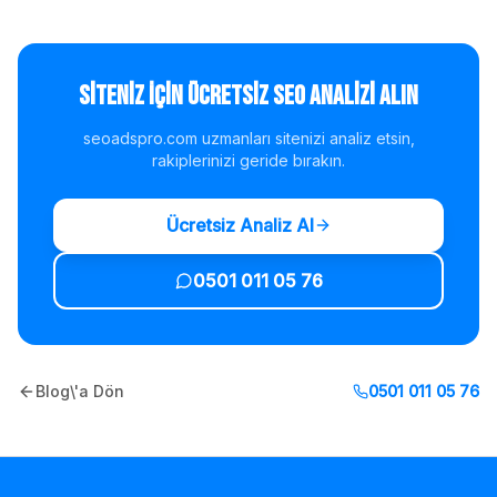
Siteniz İçin Ücretsiz SEO Analizi Alın
seoadspro.com uzmanları sitenizi analiz etsin,
rakiplerinizi geride bırakın.
Ücretsiz Analiz Al
0501 011 05 76
Blog\'a Dön
0501 011 05 76