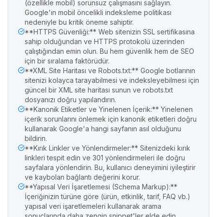
(özellikle mobil) sorunsuz çalışmasını sağlayın.
Google'ın mobil öncelikli indeksleme politikası
nedeniyle bu kritik öneme sahiptir.
**HTTPS Güvenliği:** Web sitenizin SSL sertifikasına
sahip olduğundan ve HTTPS protokolü üzerinden
çalıştığından emin olun. Bu hem güvenlik hem de SEO
için bir sıralama faktörüdür.
**XML Site Haritası ve Robots.txt:** Google botlarının
sitenizi kolayca tarayabilmesi ve indeksleyebilmesi için
güncel bir XML site haritası sunun ve robots.txt
dosyanızı doğru yapılandırın.
**Kanonik Etiketler ve Yinelenen İçerik:** Yinelenen
içerik sorunlarını önlemek için kanonik etiketleri doğru
kullanarak Google'a hangi sayfanın asıl olduğunu
bildirin.
**Kırık Linkler ve Yönlendirmeler:** Sitenizdeki kırık
linkleri tespit edin ve 301 yönlendirmeleri ile doğru
sayfalara yönlendirin. Bu, kullanıcı deneyimini iyileştirir
ve kaybolan bağlantı değerini korur.
**Yapısal Veri İşaretlemesi (Schema Markup):**
İçeriğinizin türüne göre (ürün, etkinlik, tarif, FAQ vb.)
yapısal veri işaretlemeleri kullanarak arama
sonuçlarında daha zengin snippet'ler elde edin.