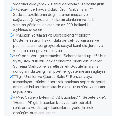
videoları ekleyerek kullanıcı deneyimini zenginleştirin.
**Detaylı ve Fayda Odaklı Ürün Açıklamaları:**
Sadece özelliklerini değil, ürünün müşteriye
sağlayacağı faydaları, kullanım alanlarını ve fark
yaratan yönlerini anlatan en az 200 kelimelik
açıklamalar yazın.
**Müşteri Yorumları ve Derecelendirmeleri:**
Müşterilerin ürün hakkındaki gerçek yorumlarını ve
puanlamalarını sergileyerek sosyal kanıt oluşturun ve
yeni alıcıların güvenini kazanın.
**Yapısal Veri İşaretlemeleri (Schema Markup):** Ürün
fiyatı, stok durumu, değerlendirme puanı gibi bilgileri
Schema Markup ile işaretleyerek Google'ın arama
sonuçlarında zengin snippet'ler göstermesini sağlayın.
**İlgili Ürünler ve Çapraz Satış:** Benzer veya
tamamlayıcı ürünleri önererek ortalama sepet değerini
artırın ve kullanıcıların sitede daha uzun süre kalmasını
teşvik edin.
**Net Çağrıya Eylem (CTA) Butonları:** 'Sepete Ekle',
'Hemen Al' gibi butonları kolayca fark edilebilir
renklerde ve stratejik konumlarda yerleştirerek
dönüşüm oranlarını artırın.