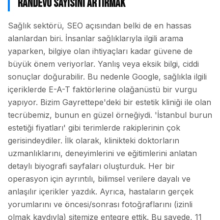
Randevu Sayısını Artırmak
Sağlık sektörü, SEO açısından belki de en hassas
alanlardan biri. İnsanlar sağlıklarıyla ilgili arama
yaparken, bilgiye olan ihtiyaçları kadar güvene de
büyük önem veriyorlar. Yanlış veya eksik bilgi, ciddi
sonuçlar doğurabilir. Bu nedenle Google, sağlıkla ilgili
içeriklerde E-A-T faktörlerine olağanüstü bir vurgu
yapıyor. Bizim Gayrettepe'deki bir estetik kliniği ile olan
tecrübemiz, bunun en güzel örneğiydi. 'İstanbul burun
estetiği fiyatları' gibi terimlerde rakiplerinin çok
gerisindeydiler. İlk olarak, klinikteki doktorların
uzmanlıklarını, deneyimlerini ve eğitimlerini anlatan
detaylı biyografi sayfaları oluşturduk. Her bir
operasyon için ayrıntılı, bilimsel verilere dayalı ve
anlaşılır içerikler yazdık. Ayrıca, hastaların gerçek
yorumlarını ve öncesi/sonrası fotoğraflarını (izinli
olmak kaydıyla) sitemize entegre ettik. Bu sayede, 11