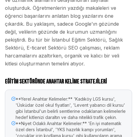
ve uzmanlık alanlarını detaylandıran sayfalar
oluşturduk. Öğretmenlerin yazdığı makaleleri ve
öğrenci başarılarını anlatan blog yazılarını öne
çıkardık. Bu yaklaşım, sadece Google'ın gözünde
değil, velilerin gözünde de kurumun uzmanlığını
pekiştirdi. Bu tür bir İstanbul Eğitim Sektörü, Sağlık
Sektörü, E-ticaret Sektörü SEO çalışması, reklam
harcamalarını azaltırken, organik ve kalıcı bir veli
kitlesi oluşturmanın temelini atıyor.
Eğitim Sektöründe Anahtar Kelime Stratejileri
**Yerel Anahtar Kelimeler:** 'Kadıköy LGS kursu',
'Üsküdar özel okul fiyatları', 'Levent yabancı dil kursu'
gibi İstanbul'un belirli semtlerine odaklanan kelimelerle
hedef kitlenizi daraltın ve daha nitelikli trafik çekin.
**Niyet Odaklı Anahtar Kelimeler:** 'En iyi matematik
özel ders İstanbul', 'YKS hazırlık kampı yorumları',
'çocuklar için kodlama kursu' gibi kullanıcıların arama