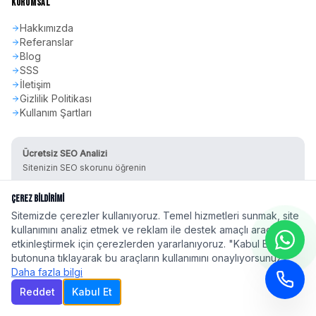
KURUMSAL
Hakkımızda
Referanslar
Blog
SSS
İletişim
Gizlilik Politikası
Kullanım Şartları
Ücretsiz SEO Analizi
Sitenizin SEO skorunu öğrenin
Hemen Başla
Çerez Bildirimi
Sitemizde çerezler kullanıyoruz. Temel hizmetleri sunmak, site
kullanımını analiz etmek ve reklam ile destek amaçlı araçları
etkinleştirmek için çerezlerden yararlanıyoruz. "Kabul Et"
butonuna tıklayarak bu araçların kullanımını onaylıyorsunuz.
Daha fazla bilgi
©
2026
seoadspro.com - Profesyonel SEO Ajansı. Tüm hakları saklıdır.
Türkiye'nin 81 ilinde
profesyonel SEO hizmeti
| Google 2026 Algoritma
Reddet
Kabul Et
Uyumlu
Gizlilik
Şartlar
Site Haritası