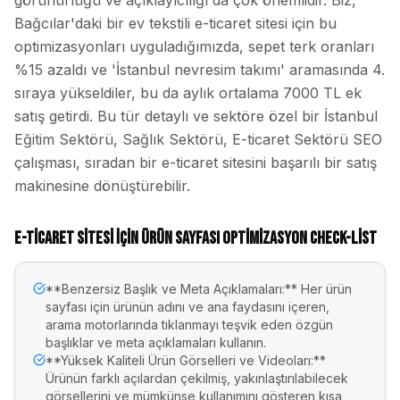
görünürlüğü ve açıklayıcılığı da çok önemlidir. Biz,
Bağcılar'daki bir ev tekstili e-ticaret sitesi için bu
optimizasyonları uyguladığımızda, sepet terk oranları
%15 azaldı ve 'İstanbul nevresim takımı' aramasında 4.
sıraya yükseldiler, bu da aylık ortalama 7000 TL ek
satış getirdi. Bu tür detaylı ve sektöre özel bir İstanbul
Eğitim Sektörü, Sağlık Sektörü, E-ticaret Sektörü SEO
çalışması, sıradan bir e-ticaret sitesini başarılı bir satış
makinesine dönüştürebilir.
E-ticaret Sitesi İçin Ürün Sayfası Optimizasyon Check-list
**Benzersiz Başlık ve Meta Açıklamaları:** Her ürün
sayfası için ürünün adını ve ana faydasını içeren,
arama motorlarında tıklanmayı teşvik eden özgün
başlıklar ve meta açıklamaları kullanın.
**Yüksek Kaliteli Ürün Görselleri ve Videoları:**
Ürünün farklı açılardan çekilmiş, yakınlaştırılabilecek
görsellerini ve mümkünse kullanımını gösteren kısa