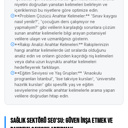
niyetini doğrudan yansıtan kelimeleri belirleyin ve
içeriklerinizi bu niyetlere göre optimize edin.
**Problem Çözücü Anahtar Kelimeler:** 'Sınav kaygısı
nasıl yenilir?', 'çocuğum ders çalışmıyor ne
yapmalıyım?' gibi velilerin karşılaştığı sorunlara çözüm
sunan anahtar kelimelerle bilgi arayan potansiyel
velilere ulaşın ve uzmanlığınızı gösterin.
**Rakip Analizi Anahtar Kelimeleri:** Rakiplerinizin
hangi anahtar kelimelerde üst sıralarda olduğunu
analiz edin ve onların gözden kaçırdığı niş kelimeleri
veya daha uzun kuyruklu anahtar kelimeleri
hedefleyerek farklılaşın.
**Eğitim Seviyesi ve Yaş Grupları:** 'Anaokulu
programları İstanbul', 'lise takviye kursları', 'üniversite
hazırlık kursları' gibi spesifik yaş ve eğitim
seviyelerine yönelik anahtar kelimelerle arama yapan
velilere doğrudan hitap edin.
Sağlık Sektörü SEO'su: Güven İnşa Etmek ve