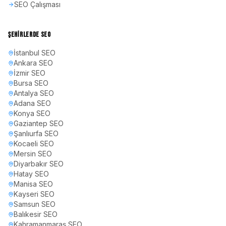
SEO Çalışması
ŞEHIRLERDE SEO
İstanbul
SEO
Ankara
SEO
İzmir
SEO
Bursa
SEO
Antalya
SEO
Adana
SEO
Konya
SEO
Gaziantep
SEO
Şanlıurfa
SEO
Kocaeli
SEO
Mersin
SEO
Diyarbakır
SEO
Hatay
SEO
Manisa
SEO
Kayseri
SEO
Samsun
SEO
Balıkesir
SEO
Kahramanmaraş
SEO