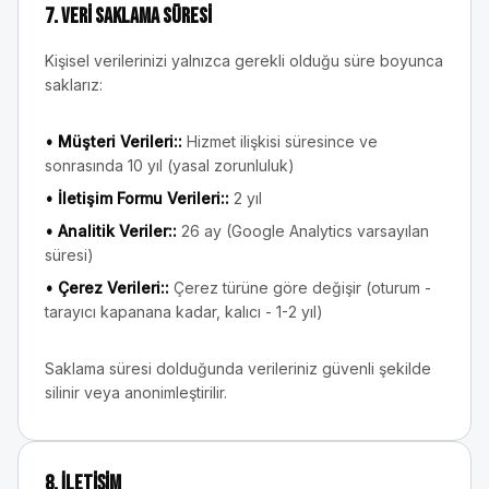
7. Veri Saklama Süresi
Kişisel verilerinizi yalnızca gerekli olduğu süre boyunca
saklarız:
•
Müşteri Verileri:
:
Hizmet ilişkisi süresince ve
sonrasında 10 yıl (yasal zorunluluk)
•
İletişim Formu Verileri:
:
2 yıl
•
Analitik Veriler:
:
26 ay (Google Analytics varsayılan
süresi)
•
Çerez Verileri:
:
Çerez türüne göre değişir (oturum -
tarayıcı kapanana kadar, kalıcı - 1-2 yıl)
Saklama süresi dolduğunda verileriniz güvenli şekilde
silinir veya anonimleştirilir.
8. İletişim