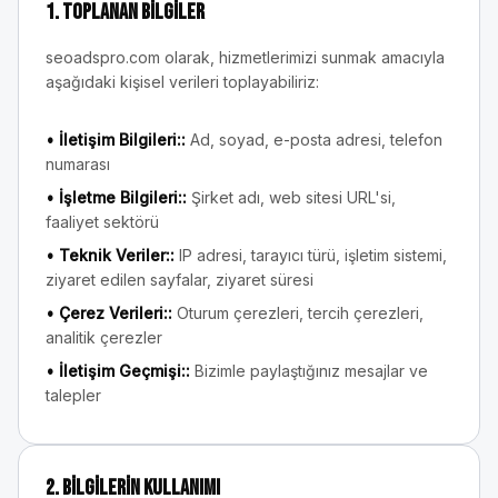
1. Toplanan Bilgiler
seoadspro.com olarak, hizmetlerimizi sunmak amacıyla
aşağıdaki kişisel verileri toplayabiliriz:
•
İletişim Bilgileri:
:
Ad, soyad, e-posta adresi, telefon
numarası
•
İşletme Bilgileri:
:
Şirket adı, web sitesi URL'si,
faaliyet sektörü
•
Teknik Veriler:
:
IP adresi, tarayıcı türü, işletim sistemi,
ziyaret edilen sayfalar, ziyaret süresi
•
Çerez Verileri:
:
Oturum çerezleri, tercih çerezleri,
analitik çerezler
•
İletişim Geçmişi:
:
Bizimle paylaştığınız mesajlar ve
talepler
2. Bilgilerin Kullanımı