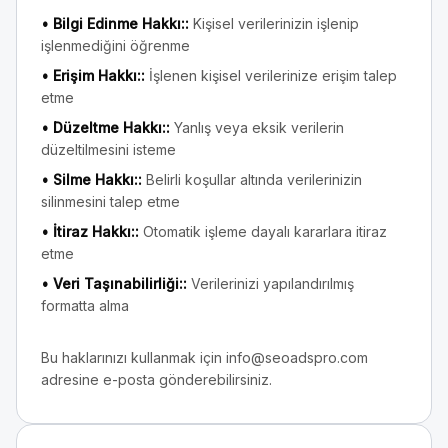
•
Bilgi Edinme Hakkı:
:
Kişisel verilerinizin işlenip
işlenmediğini öğrenme
•
Erişim Hakkı:
:
İşlenen kişisel verilerinize erişim talep
etme
•
Düzeltme Hakkı:
:
Yanlış veya eksik verilerin
düzeltilmesini isteme
•
Silme Hakkı:
:
Belirli koşullar altında verilerinizin
silinmesini talep etme
•
İtiraz Hakkı:
:
Otomatik işleme dayalı kararlara itiraz
etme
•
Veri Taşınabilirliği:
:
Verilerinizi yapılandırılmış
formatta alma
Bu haklarınızı kullanmak için info@seoadspro.com
adresine e-posta gönderebilirsiniz.