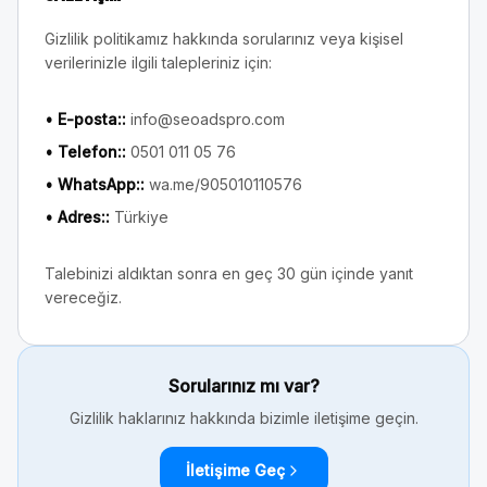
Gizlilik politikamız hakkında sorularınız veya kişisel
verilerinizle ilgili talepleriniz için:
•
E-posta:
:
info@seoadspro.com
•
Telefon:
:
0501 011 05 76
•
WhatsApp:
:
wa.me/905010110576
•
Adres:
:
Türkiye
Talebinizi aldıktan sonra en geç 30 gün içinde yanıt
vereceğiz.
Sorularınız mı var?
Gizlilik haklarınız hakkında bizimle iletişime geçin.
İletişime Geç