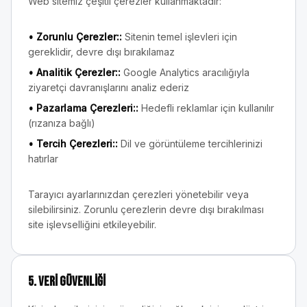
Web sitemiz çeşitli çerezler kullanmaktadır:
•
Zorunlu Çerezler:
:
Sitenin temel işlevleri için
gereklidir, devre dışı bırakılamaz
•
Analitik Çerezler:
:
Google Analytics aracılığıyla
ziyaretçi davranışlarını analiz ederiz
•
Pazarlama Çerezleri:
:
Hedefli reklamlar için kullanılır
(rızanıza bağlı)
•
Tercih Çerezleri:
:
Dil ve görüntüleme tercihlerinizi
hatırlar
Tarayıcı ayarlarınızdan çerezleri yönetebilir veya
silebilirsiniz. Zorunlu çerezlerin devre dışı bırakılması
site işlevselliğini etkileyebilir.
5. Veri Güvenliği