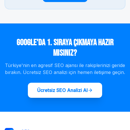
Google'da 1. Sıraya Çıkmaya Hazır
mısınız?
Türkiye'nin en agresif SEO ajansı ile rakiplerinizi geride
bırakın. Ücretsiz SEO analizi için hemen iletişime geçin.
Ücretsiz SEO Analizi Al