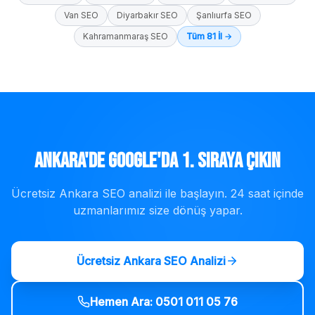
Van
SEO
Diyarbakır
SEO
Şanlıurfa
SEO
Kahramanmaraş
SEO
Tüm 81 İl →
Ankara
'de Google'da 1. Sıraya Çıkın
Ücretsiz
Ankara
SEO analizi ile başlayın. 24 saat içinde
uzmanlarımız size dönüş yapar.
Ücretsiz
Ankara
SEO Analizi
Hemen Ara:
0501 011 05 76