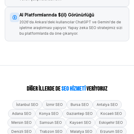
AI Platformlarında ${il} Görünürlüğü
2026'da Ankara'deki kullanıcılar ChatGPT ve Gemini'de de
işletme araştırması yapıyor. Yapay zeka SEO stratejimiz sizi
bu platformlarda da öne çıkarıyor.
Diğer İllerde de
SEO Hizmeti
Veriyoruz
İstanbul
SEO
İzmir
SEO
Bursa
SEO
Antalya
SEO
Adana
SEO
Konya
SEO
Gaziantep
SEO
Kocaeli
SEO
Mersin
SEO
Samsun
SEO
Kayseri
SEO
Eskişehir
SEO
Denizli
SEO
Trabzon
SEO
Malatya
SEO
Erzurum
SEO