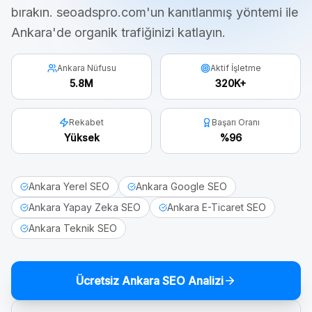
bırakın. seoadspro.com'un kanıtlanmış yöntemi ile
Ankara
'de organik trafiğinizi katlayın.
Ankara Nüfusu
Aktif İşletme
5.8M
320K+
Rekabet
Başarı Oranı
Yüksek
%96
Ankara Yerel SEO
Ankara Google SEO
Ankara Yapay Zeka SEO
Ankara E-Ticaret SEO
Ankara Teknik SEO
Ücretsiz
Ankara
SEO Analizi