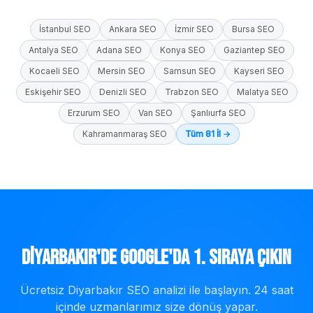
İstanbul
SEO
Ankara
SEO
İzmir
SEO
Bursa
SEO
Antalya
SEO
Adana
SEO
Konya
SEO
Gaziantep
SEO
Kocaeli
SEO
Mersin
SEO
Samsun
SEO
Kayseri
SEO
Eskişehir
SEO
Denizli
SEO
Trabzon
SEO
Malatya
SEO
Erzurum
SEO
Van
SEO
Şanlıurfa
SEO
Kahramanmaraş
SEO
Tüm 81 İl →
Diyarbakır
'de Google'da 1. Sıraya Çıkın
Ücretsiz
Diyarbakır
SEO analizi ile başlayın. 24 saat
içinde uzmanlarımız size dönüş yapar.