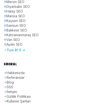
Mersin
SEO
Diyarbakır
SEO
Hatay
SEO
Manisa
SEO
Kayseri
SEO
Samsun
SEO
Balıkesir
SEO
Kahramanmaraş
SEO
Van
SEO
Aydın
SEO
Tüm 81 İl →
KURUMSAL
Hakkımızda
Referanslar
Blog
SSS
İletişim
Gizlilik Politikası
Kullanım Şartları