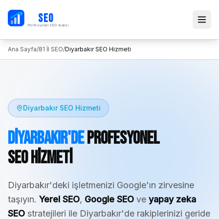
PB
SEO
Profesyonel SEO Ajansı
Ana Sayfa
/
81 İl SEO
/
Diyarbakır
SEO Hizmeti
Diyarbakır
SEO Hizmeti
Diyarbakır
'de
Profesyonel
SEO Hizmeti
Diyarbakır
'deki işletmenizi Google'ın zirvesine
taşıyın.
Yerel SEO
,
Google SEO
ve
yapay zeka
SEO
stratejileri ile
Diyarbakır
'de rakiplerinizi geride