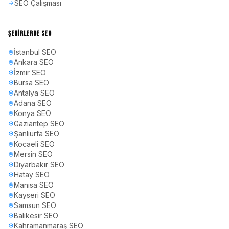
SEO Çalışması
ŞEHIRLERDE SEO
İstanbul
SEO
Ankara
SEO
İzmir
SEO
Bursa
SEO
Antalya
SEO
Adana
SEO
Konya
SEO
Gaziantep
SEO
Şanlıurfa
SEO
Kocaeli
SEO
Mersin
SEO
Diyarbakır
SEO
Hatay
SEO
Manisa
SEO
Kayseri
SEO
Samsun
SEO
Balıkesir
SEO
Kahramanmaraş
SEO