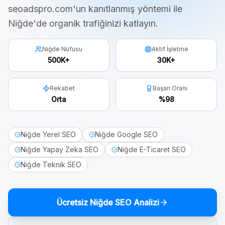
seoadspro.com'un kanıtlanmış yöntemi ile
Niğde
'de organik trafiğinizi katlayın.
Niğde Nüfusu
Aktif İşletme
500K+
30K+
Rekabet
Başarı Oranı
Orta
%98
Niğde Yerel SEO
Niğde Google SEO
Niğde Yapay Zeka SEO
Niğde E-Ticaret SEO
Niğde Teknik SEO
Ücretsiz
Niğde
SEO Analizi