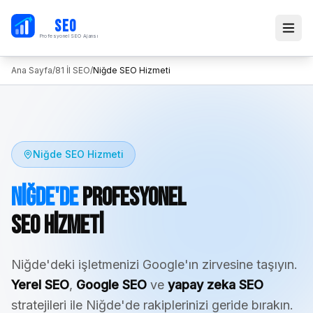
PB
SEO
Profesyonel SEO Ajansı
Ana Sayfa
/
81 İl SEO
/
Niğde
SEO Hizmeti
Niğde
SEO Hizmeti
Niğde
'de
Profesyonel
SEO Hizmeti
Niğde
'deki işletmenizi Google'ın zirvesine taşıyın.
Yerel SEO
,
Google SEO
ve
yapay zeka SEO
stratejileri ile
Niğde
'de rakiplerinizi geride bırakın.