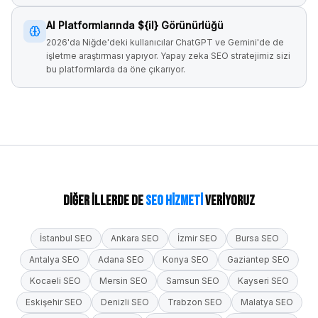
AI Platformlarında ${il} Görünürlüğü
2026'da Niğde'deki kullanıcılar ChatGPT ve Gemini'de de
işletme araştırması yapıyor. Yapay zeka SEO stratejimiz sizi
bu platformlarda da öne çıkarıyor.
Diğer İllerde de
SEO Hizmeti
Veriyoruz
İstanbul
SEO
Ankara
SEO
İzmir
SEO
Bursa
SEO
Antalya
SEO
Adana
SEO
Konya
SEO
Gaziantep
SEO
Kocaeli
SEO
Mersin
SEO
Samsun
SEO
Kayseri
SEO
Eskişehir
SEO
Denizli
SEO
Trabzon
SEO
Malatya
SEO