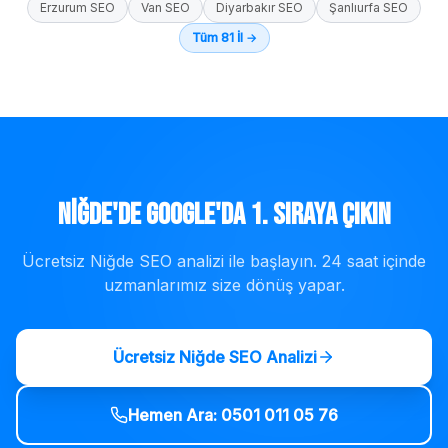
Erzurum
SEO
Van
SEO
Diyarbakır
SEO
Şanlıurfa
SEO
Tüm 81 İl →
Niğde
'de Google'da 1. Sıraya Çıkın
Ücretsiz
Niğde
SEO analizi ile başlayın. 24 saat içinde
uzmanlarımız size dönüş yapar.
Ücretsiz
Niğde
SEO Analizi
Hemen Ara:
0501 011 05 76