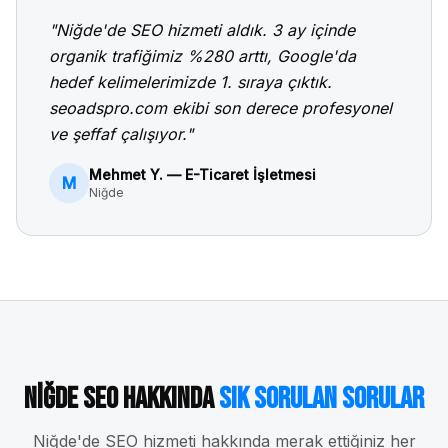
"
Niğde
'de SEO hizmeti aldık. 3 ay içinde
organik trafiğimiz %280 arttı, Google'da
hedef kelimelerimizde 1. sıraya çıktık.
seoadspro.com ekibi son derece profesyonel
ve şeffaf çalışıyor."
Mehmet Y. — E-Ticaret İşletmesi
M
Niğde
Niğde
SEO Hakkında
Sık Sorulan Sorular
Niğde
'de SEO hizmeti hakkında merak ettiğiniz her