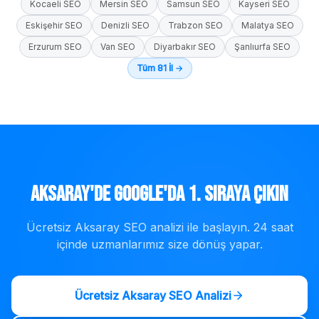
Kocaeli
SEO
Mersin
SEO
Samsun
SEO
Kayseri
SEO
Eskişehir
SEO
Denizli
SEO
Trabzon
SEO
Malatya
SEO
Erzurum
SEO
Van
SEO
Diyarbakır
SEO
Şanlıurfa
SEO
Tüm 81 İl →
Aksaray
'de Google'da 1. Sıraya Çıkın
Ücretsiz
Aksaray
SEO analizi ile başlayın. 24 saat
içinde uzmanlarımız size dönüş yapar.
Ücretsiz
Aksaray
SEO Analizi