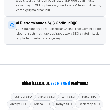
web sitesi trafiğinden bağımsız olarak doğrudan müşteri
kazandırıyor. GMB optimizasyonu Aksaray'de en hızlı sonuç
veren çalışmalardan biri.
AI Platformlarında ${il} Görünürlüğü
2026'da Aksaray'deki kullanıcılar ChatGPT ve Gemini'de de
işletme araştırması yapıyor. Yapay zeka SEO stratejimiz sizi
bu platformlarda da öne çıkarıyor.
Diğer İllerde de
SEO Hizmeti
Veriyoruz
İstanbul
SEO
Ankara
SEO
İzmir
SEO
Bursa
SEO
Antalya
SEO
Adana
SEO
Konya
SEO
Gaziantep
SEO